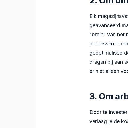
2. Om di
Elk magazijnsys
geavanceerd mag
“brein” van het m
processen in rea
geoptimaliseerde
dragen bij aan 
er niet alleen v
3. Om arb
Door te investe
verlaag je de ko