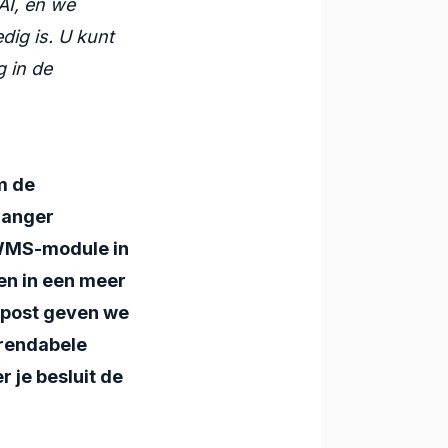
AI, en we
dig is. U kunt
g in de
m de
langer
n WMS-module in
en in een meer
gpost geven we
rendabele
r je besluit de