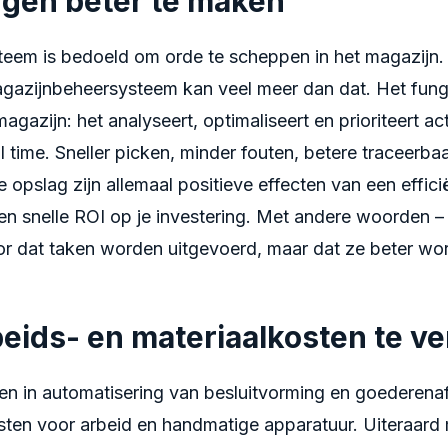
ngen beter te maken
teem is bedoeld om orde te scheppen in het magazijn
azijnbeheersysteem kan veel meer dan dat. Het funge
agazijn: het analyseert, optimaliseert en prioriteert act
l time. Sneller picken, minder fouten, betere traceerba
 opslag zijn allemaal positieve effecten van een effi
een snelle ROI op je investering. Met andere woorden
oor dat taken worden uitgevoerd, maar dat ze beter wo
eids- en materiaalkosten te v
ren in automatisering van besluitvorming en goederena
sten voor arbeid en handmatige apparatuur. Uiteraard m