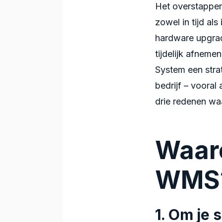
Het overstappen
zowel in tijd al
hardware upgrad
tijdelijk afnem
System een strat
bedrijf – vooral 
drie redenen wa
Waaro
WMS
1. Om je