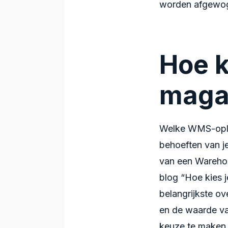
worden afgewoge
Hoe k
maga
Welke WMS-oplos
behoeften van j
van een Wareho
blog “Hoe kies 
belangrijkste ov
en de waarde va
keuze te maken 