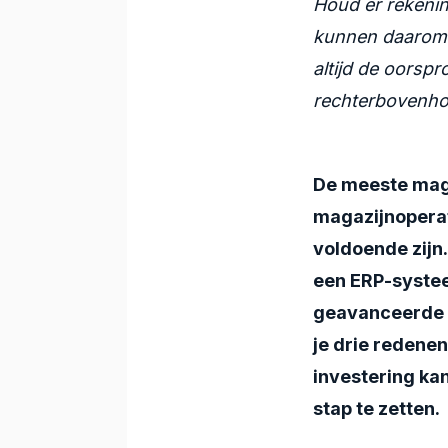
Houd er rekenin
kunnen daarom ni
altijd de oorspr
rechterbovenhoe
De meeste mag
magazijnoperat
voldoende zijn
een ERP-systee
geavanceerde 
je drie reden
investering kan
stap te zetten.