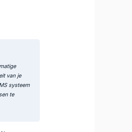
matige
it van je
WMS systeem
sen te