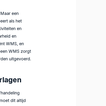
. Maar een
ert als het
iviteiten en
arheid en
ciënt WMS, en
 – een WMS zorgt
rden uitgevoerd.
erlagen
fhandeling
oet dit altijd