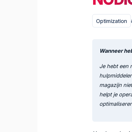
Optimization
Wanneer heb
Je hebt een
hulpmiddelen
magazijn ni
helpt je ope
optimaliseren