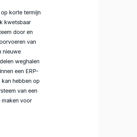
op korte termijn
ook kwetsbaar
steem door en
 doorvoeren van
an nieuwe
iddelen weghalen
innen een ERP-
d kan hebben op
ysteem van een
e maken voor