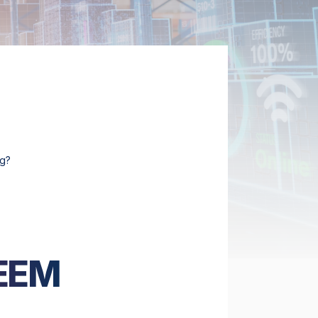
ig?
EEM