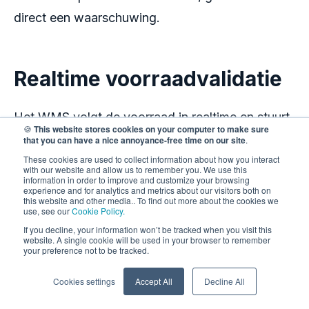
direct een waarschuwing.
Realtime voorraadvalidatie
Het WMS volgt de voorraad in realtime en stuurt
🍪
This website stores cookies on your computer to make sure
pickers alleen naar artikelen die beschikbaar zijn.
that you can have a nice annoyance-free time on our site
.
These cookies are used to collect information about how you interact
Dit voorkomt overselling en zorgt ervoor dat
with our website and allow us to remember you. We use this
information in order to improve and customize your browsing
bestellingen niet worden verpakt met artikelen
experience and for analytics and metrics about our visitors both on
this website and other media.. To find out more about the cookies we
die niet op voorraad zijn.
use, see our
Cookie Policy.
If you decline, your information won’t be tracked when you visit this
website. A single cookie will be used in your browser to remember
Voorbeeld:
Zonder een WMS kan een picker naar
your preference not to be tracked.
een lege bak gaan en een vervanging gokken.
Cookies settings
Accept All
Decline All
Met een WMS worden ze geleid naar waar het
juiste product daadwerkelijk beschikbaar is.