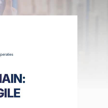
operaties
AIN:
GILE