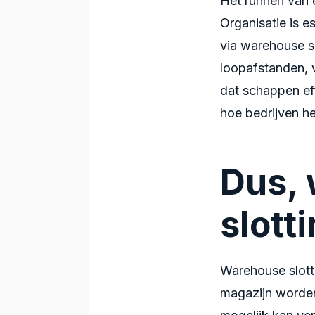
Het runnen van e
Organisatie is e
via warehouse s
loopafstanden, 
dat schappen eff
hoe bedrijven h
Dus, 
slott
Warehouse slott
magazijn worden