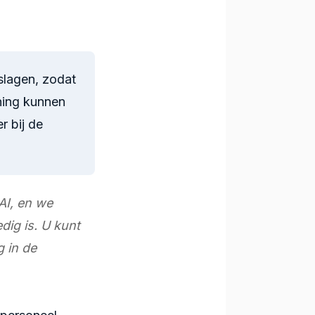
slagen, zodat
ning kunnen
r bij de
AI, en we
dig is. U kunt
g in de