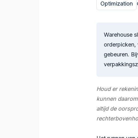
Optimization
Warehouse sl
orderpicken,
gebeuren. Bi
verpakkingszo
Houd er rekenin
kunnen daarom ni
altijd de oorspr
rechterbovenhoe