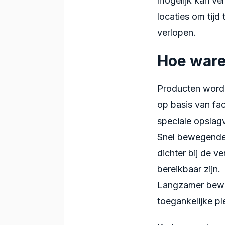
mogelijk kan ver
locaties om tijd
verlopen.
Hoe ware
Producten worde
op basis van fa
speciale opslagv
Snel bewegende 
dichter bij de v
bereikbaar zijn.
Langzamer bewe
toegankelijke p