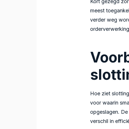
Kort gezegd zor
meest toegankeli
verder weg word
orderverwerking 
Voor
slott
Hoe ziet slottin
voor waarin sma
opgeslagen. De
verschil in effici