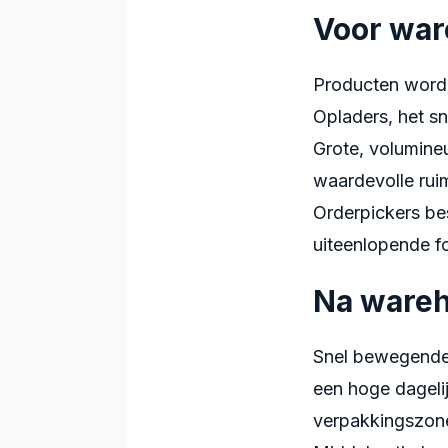
Voor war
Producten worde
Opladers, het s
Grote, volumine
waardevolle ruim
Orderpickers be
uiteenlopende f
Na wareh
Snel bewegende 
een hoge dageli
verpakkingszone