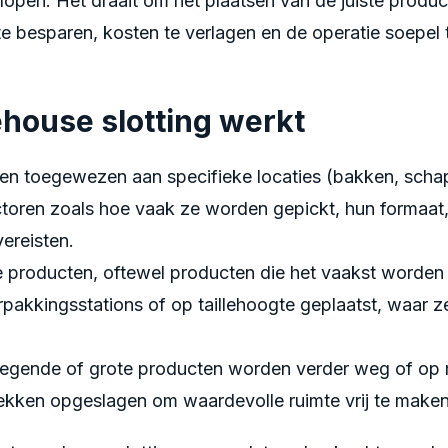
lopen. Het draait om het plaatsen van de juiste produc
 te besparen, kosten te verlagen en de operatie soepel 
house slotting werkt
n toegewezen aan specifieke locaties (bakken, scha
ctoren zoals hoe vaak ze worden gepickt, hun formaat
ereisten.
producten, oftewel producten die het vaakst worden
erpakkingsstations of op taillehoogte geplaatst, waar z
gende of grote producten worden verder weg of op 
lekken opgeslagen om waardevolle ruimte vrij te maken