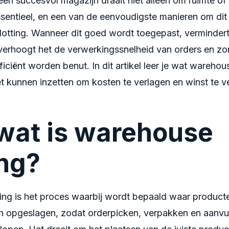
en succesvol magazijn draait niet alleen om ruimte of
ssentieel, en een van de eenvoudigste manieren om dit 
lotting. Wanneer dit goed wordt toegepast, vermindert
verhoogt het de verwerkingssnelheid van orders en zor
iciënt worden benut. In dit artikel leer je wat warehous
et kunnen inzetten om kosten te verlagen en winst te 
wat is warehouse
ing?
ing is het proces waarbij wordt bepaald waar producte
 opgeslagen, zodat orderpicken, verpakken en aanvull