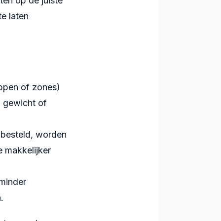
ten op de juiste
te laten
ppen of zones)
, gewicht of
 besteld, worden
e makkelijker
minder
.