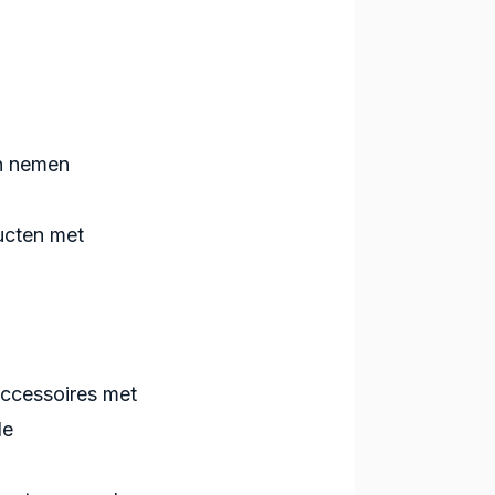
en nemen
ucten met
accessoires met
de