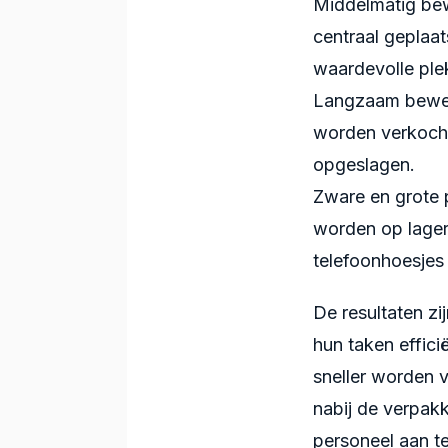
Middelmatig be
centraal geplaat
waardevolle ple
Langzaam beweg
worden verkocht 
opgeslagen.
Zware en grote 
worden op lagere
telefoonhoesjes
De resultaten zi
hun taken effic
sneller worden 
nabij de verpakk
personeel aan te