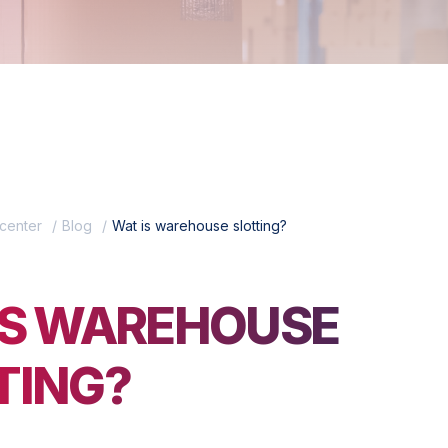
center
Blog
Wat is warehouse slotting?
IS WAREHOUSE
TING?