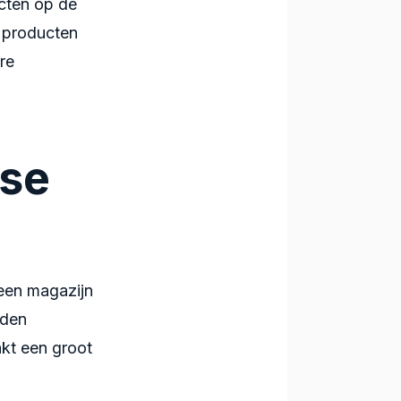
cten op de
e producten
re
use
e een magazijn
rden
kt een groot