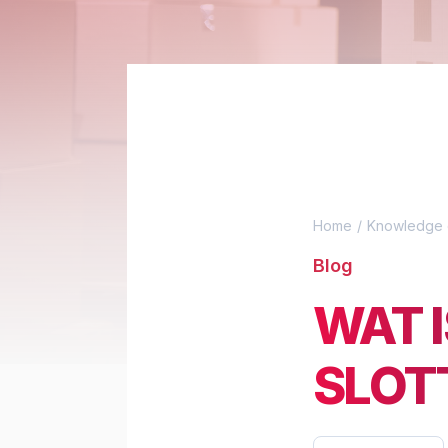
Home
Knowledge 
Blog
WAT 
SLOT